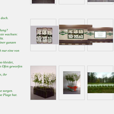
 doch.
idung?
 sie wachsen:
ht.
einer ganzen
ch nur eine von
o kleidet,
en Ofen geworfen
n, ihr
ne sorgen.
ne Plage hat.