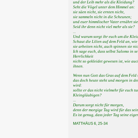
und der Leib mehr als die Kleidung?
Seht die Vögel unter dem Himmel an:
sie säen nicht, sie ernten nicht,
sie sammeln nicht in die Scheunen;
und euer himmlischer Vater ernährt sie
Seid ihr denn nicht viel mehr als sie?
...
Und warum sorgt ihr euch um die Kle
Schaut die Lilien auf dem Feld an, wie
sie arbeiten nicht, auch spinnen sie nic
Ich sage euch, dass selbst Salomo in s
Herrlichkeit
nicht so gekleidet gewesen ist, wie au
ihnen.
Wenn nun Gott das Gras auf dem Feld s
das doch heute steht und morgen in d
wird:
sollte er das nicht vielmehr für euch tu
Kleingläubigen?
...
Darum sorgt nicht für morgen,
denn der morgige Tag wird für das sei
Es ist genug, dass jeder Tag seine eige
MATTHÄUS 6, 25-34