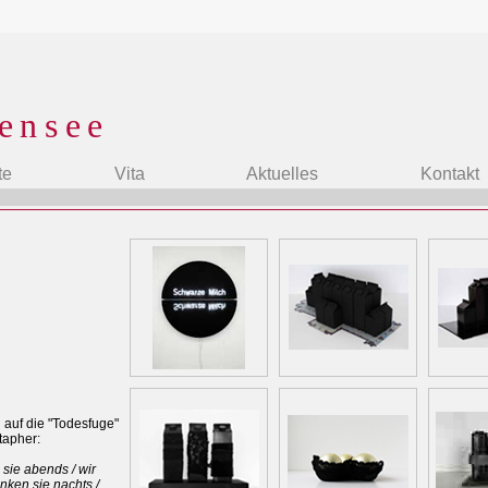
ensee
te
Vita
Aktuelles
Kontakt
 auf die "Todesfuge"
tapher:
 sie abends / wir
inken sie nachts /