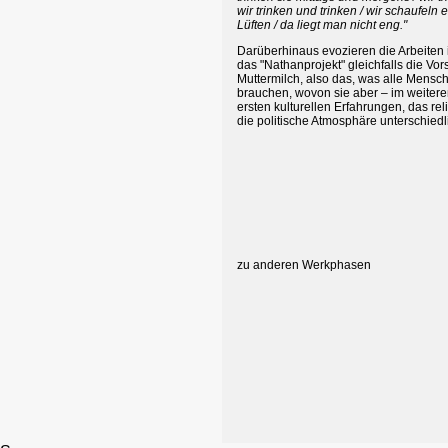
wir trinken und trinken / wir schaufeln 
Lüften / da liegt man nicht eng."
Darüberhinaus evozieren die Arbeiten
das "Nathanprojekt" gleichfalls die Vor
Muttermilch, also das, was alle Mensc
brauchen, wovon sie aber – im weitere
ersten kulturellen Erfahrungen, das re
die politische Atmosphäre unterschied
zu anderen Werkphasen